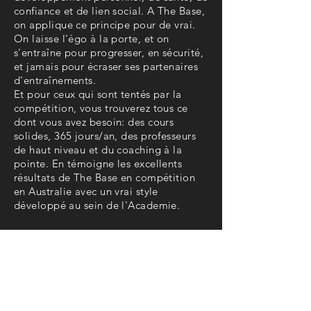
confiance et de lien social. A The Base,
on applique ce principe pour de vrai.
On laisse l'égo à la porte, et on
s'entraîne pour progresser, en sécurité,
et jamais pour écraser ses partenaires
d'entraînements.
Et pour ceux qui sont tentés par la
compétition, vous trouverez tous ce
dont vous avez besoin: des cours
solides, 365 jours/an, des professeurs
de haut niveau et du coaching à la
pointe. En témoigne les excellents
résultats de The Base en compétition
en Australie avec un vrai style
développé au sein de l'Academie.